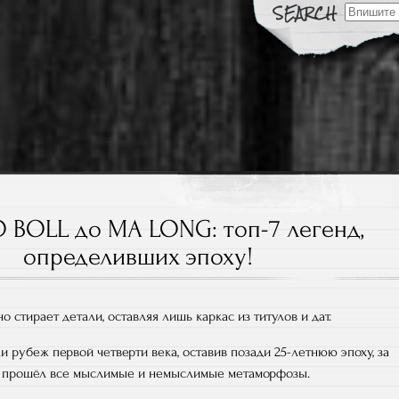
Search
for:
е
CHKIN.RU
 BOLL до MA LONG: топ-7 легенд,
определивших эпоху!
 стирает детали, оставляя лишь каркас из титулов и дат.
и рубеж первой четверти века, оставив позади 25-летнюю эпоху, за
с прошёл все мыслимые и немыслимые метаморфозы.