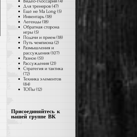
Видео-глоссарий
(4)
Для тренеров
(47)
Ещё не Ma Long
(5)
Инвентарь
(18)
Легенды
(18)
Обратная сторона
игры
(5)
Подачи и прием
(18)
Путь чемпиона
(2)
Размышления и
рассуждения
(107)
Разное
(51)
Рассуждения
(21)
Стратегия и тактика
к
(72)
в
Техника элементов
записи
(84)
WANG
ТОПы
(12)
HAO
—
Присоединяйтесь к
турнир
нашей группе ВК
жизни,
«серебряное»
клише