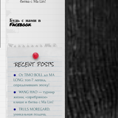
битва с Ma Lin!
Будь с нами в
Facebook
От TIMO BOLL до MA
к
LONG: топ-7 легенд,
в
определивших эпоху!
записи
WANG HAO — турнир
TRULS
жизни, «серебряное»
MOREGARD:
клише и битва с Ma Lin!
уникальная
TRULS MOREGARD:
подача,
уникальная подача,
неповторимый