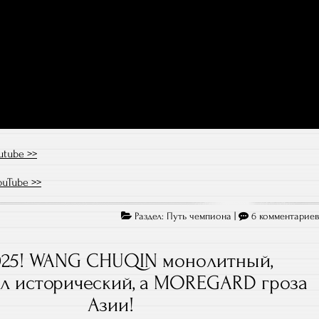
utube >>
ouTube >>
Раздел:
Путь чемпиона
|
6 комментарие
25! WANG CHUQIN монолитный,
л исторический, а MOREGARD гроза
Азии!