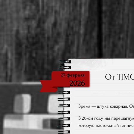
Блог о настольном теннис
ARTEMUTO
От TIMO
27 февраля
2026
Время — штука коварная. Оно
В 26-ом году мы перешагнул
которую настольный тенни