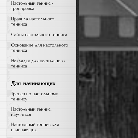
Настольный теннис -
тренировка
Правила настольного
тенниса
Сайты настольного тенниса
Основание для настольного
тенниса
Накладки для настольного
тенниса
к
й
Для начинающих
записи
Тренер по настольному
От
теннису
TIMO
BOLL
Настольный теннис:
научиться
до
MA
Настольный теннис для
начинающих
LONG: