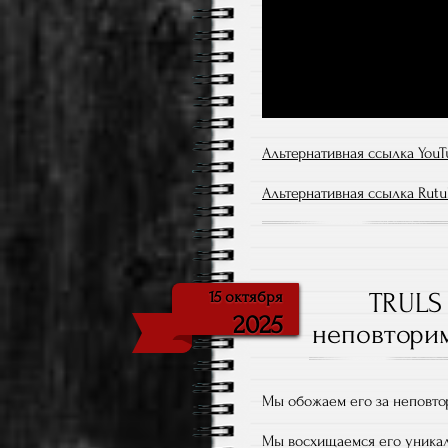
Альтернативная ссылка YouT
Альтернативная ссылка Rutu
TRULS
15 октября
2025
неповторим
Мы обожаем его за неповто
Мы восхищаемся его уникал