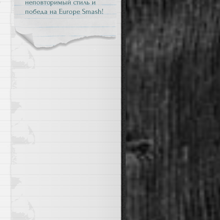
неповторимый стиль и
стиль
победа на Europe Smash!
и
победа
на
Europe
Smash!