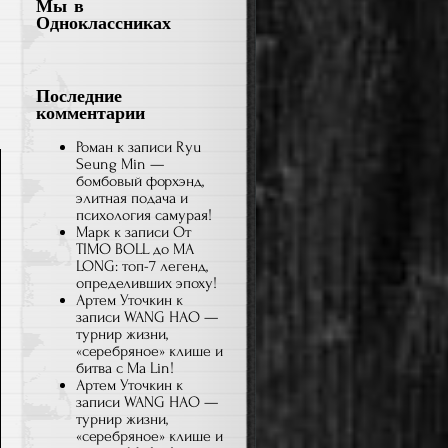
Мы в
и
Одноклассниках
битва
с
Ma
Последние
Lin!
комментарии
Роман
к записи
Ryu
Seung Min —
бомбовый форхэнд,
элитная подача и
психология самурая!
Марк
к записи
От
TIMO BOLL до MA
LONG: топ-7 легенд,
определивших эпоху!
Артем Уточкин
к
записи
WANG HAO —
турнир жизни,
«серебряное» клише и
битва с Ma Lin!
Артем Уточкин
к
записи
WANG HAO —
турнир жизни,
«серебряное» клише и