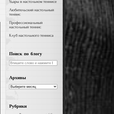
топ-7
Удары в настольном теннисе
легенд,
Любительский настольный
определивших
теннис
эпоху!
Профессиональный
настольный теннис
Клуб настольного тенниса
Поиск по блогу
Search
for:
Архивы
Архивы
Рубрики